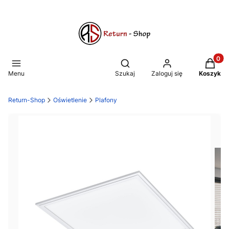
Produkt
Otwórz wyszukiwarkę
Menu
Szukaj
Zaloguj się
Koszyk
Return-Shop
Oświetlenie
Plafony