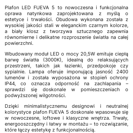
Plafon LED FUEVA 5 to nowoczesna i funkcjonalna
oprawa natynkowa zaprojektowana z myślą o
estetyce i trwałości. Obudowa wykonana została z
wysokiej jakości stali w eleganckim czarnym kolorze,
a biały klosz z tworzywa sztucznego zapewnia
równomierne i delikatne rozproszenie światła na całej
powierzchni.
Wbudowany moduł LED o mocy 20,5W emituje ciepłą
barwę światła (3000K), idealną do relaksujących
przestrzeni, takich jak łazienki, przedpokoje czy
sypialnie. Lampa oferuje imponującą jasność 2400
lumenów i została wyposażona w stopień ochrony
IP44, co oznacza odporność na zachlapania –
sprawdzi się doskonale w pomieszczeniach o
podwyższonej wilgotności.
Dzięki minimalistycznemu designowi i neutralnej
kolorystyce plafon FUEVA 5 doskonale wpasowuje się
w nowoczesne, loftowe i klasyczne wnętrza. Trwały,
energooszczędny i łatwy w montażu – to rozwiązanie,
które łączy estetykę z funkcjonalnością.