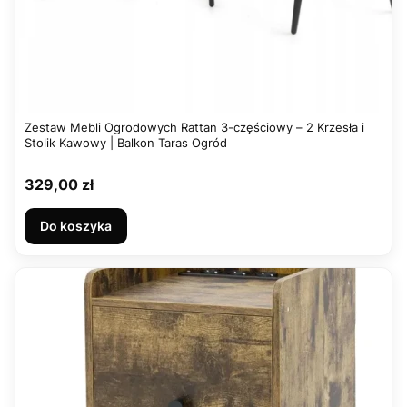
Zestaw Mebli Ogrodowych Rattan 3-częściowy – 2 Krzesła i
Stolik Kawowy | Balkon Taras Ogród
Cena
329,00 zł
Do koszyka