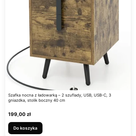
Szafka nocna z ładowarką – 2 szuflady, USB, USB-C, 3
gniazdka, stolik boczny 40 cm
Cena
199,00 zł
Do koszyka