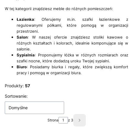
W tej kategorii znajdziesz meble do różnych pomieszczeń:
Łazienka
: Oferujemy m.in. szafki łazienkowe z
regulowanymi półkami, które pomogą w organizacji
przestrzeni.
Salon
: W naszej ofercie znajdziesz stoliki kawowe o
różnych kształtach i kolorach, idealnie komponujące się w
salonie.
Sypialnia
: Proponujemy łóżka w różnych rozmiarach oraz
szafki nocne, które dodadzą uroku Twojej sypialni.
Biuro
: Posiadamy biurka i regały, które zwiększą komfort
pracy i pomogą w organizacji biura.
Produkty:
57
Lista produktów
Sortowanie:
Domyślne
Strona
z 3
Następne produkty