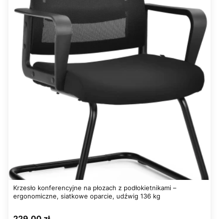
Krzesło konferencyjne na płozach z podłokietnikami –
ergonomiczne, siatkowe oparcie, udźwig 136 kg
Cena
229,00 zł