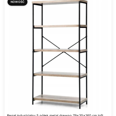
NOWOŚĆ
Regał industrialny 5 półek metal drewno 79x35x160 cm loft