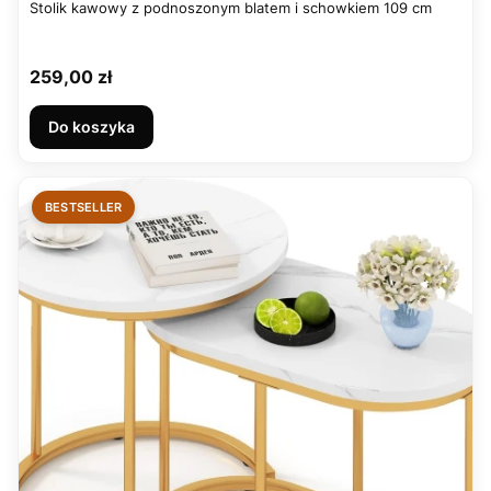
Stolik kawowy z podnoszonym blatem i schowkiem 109 cm
Cena
259,00 zł
Do koszyka
BESTSELLER